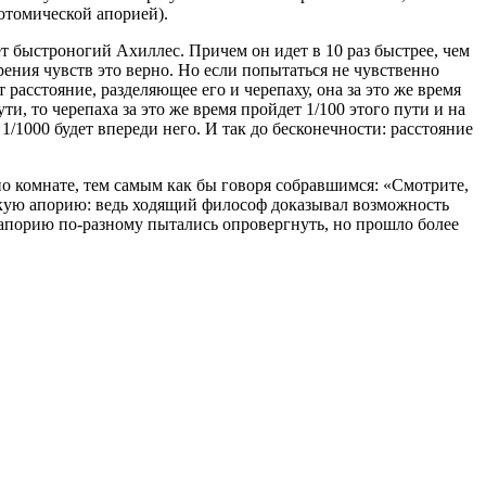
отомической апорией).
ет быстроногий Ахиллес. Причем он идет в 10 раз быстрее, чем
зрения чувств это верно. Но если попытаться не чувственно
 расстояние, разделяющее его и черепаху, она за это же время
ути, то черепаха за это же время пройдет 1/100 этого пути и на
 1/1000 будет впереди него. И так до бесконечности: расстояние
 по комнате, тем самым как бы говоря собравшимся: «Смотрите,
вскую апорию: ведь ходящий философ доказывал возможность
 апорию по-разному пытались опровергнуть, но прошло более