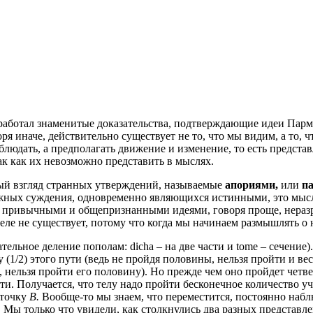
аботал знаменитые доказательства, подтверждающие идеи Парме
ря иначе, действительно существует не то, что мы видим, а то,
аблюдать, а предполагать движение и изменение, то есть предст
ак как их невозможно представить в мыслях.
рвый взгляд странных утверждений, называемые
апориями,
или
п
ожных суждения, одновременно являющихся истинными, это мысл
ся с привычными и общепризнанными идеями, говоря проще, нер
деле не существует, потому что когда мы начинаем размышлять о
вательное деление пополам: dicha – на две части и tome – сечение
 (1/2) этого пути (ведь не пройдя половины, нельзя пройти и ве
, нельзя пройти его половину). Но прежде чем оно пройдет четвер
ности. Получается, что телу надо пройти бесконечное количество 
 точку
В.
Вообще-то мы знаем, что переместится, постоянно набл
. Мы только что увидели, как столкнулись два разных представлен