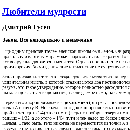
Любители мудрости
Дмитрий Гусев
Зенон. Все неподвижно и неизменно
Еще одним представителем элейской школы был Зенон. Он разр
правильную картину мира может нарисовать только разум. Гово
все вокруг нас движется и меняется. Однако при попытке не н
противоречия. Значит, движение и изменение не существуют, т
Зенон прославился тем, что создал доказательства этих на пе
удивительная мысль, в которой сталкиваются два противопол
разума, это такое утверждение, которое полностью расходит
пытался доказать, что движение, наблюдаемое нами, на самом 
Первая его апория называется
дихотомией
(от греч. – последо
точки
А
в точку В. Но сначала оно должно преодолеть половину
пройти четверть (1/4) этого пути (ведь не пройдя четверти пути
раньше – 1/32, а до этого – 1/64 пути и так далее до бесконеч
Нельзя! Стало быть, тело никогда не переместится из точки
А
в
рассуждение заставляет нас сделать вывод о том, что не сможет