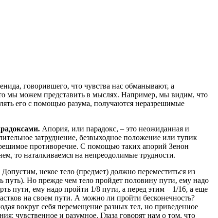
нида, говорившего, что чувства нас обманывают, а
 что мы можем представить в мыслях. Например, мы видим, что
авлять его с помощью разума, получаются неразрешимые
арадоксами.
Апория, или парадокс, – это неожиданная и
ительное затруднение, безвыходное положение или тупик
азрешимое противоречие. С помощью таких апорий Зенон
 нем, то наталкиваемся на непреодолимые трудности.
). Допустим, некое тело (предмет) должно переместиться из
сь путь). Но прежде чем тело пройдет половину пути, ему надо
ть пути, ему надо пройти 1/8 пути, а перед этим – 1/16, а еще
участков на своем пути. А можно ли пройти бесконечность?
юдая вокруг себя перемещение разных тел, но приведенное
ия: чувственное и разумное. Глаза говорят нам о том, что