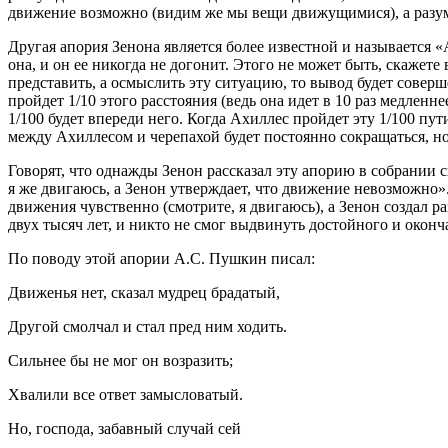
движение возможно (видим же мы вещи движущимися), а разум –
Другая апория Зенона является более известной и называется 
она, и он ее никогда не догонит. Этого не может быть, скажете
представить, а осмыслить эту ситуацию, то вывод будет соверше
пройдет 1/10 этого расстояния (ведь она идет в 10 раз медленнее
1/100 будет впереди него. Когда Ахиллес пройдет эту 1/100 пути
между Ахиллесом и черепахой будет постоянно сокращаться, но
Говорят, что однажды Зенон рассказал эту апорию в собрании с
я же двигаюсь, а Зенон утверждает, что движение невозможно
движения чувственно (смотрите, я двигаюсь), а Зенон создал 
двух тысяч лет, и никто не смог выдвинуть достойного и оконч
По поводу этой апории А.С. Пушкин писал:
Движенья нет, сказал мудрец брадатый,
Другой смолчал и стал пред ним ходить.
Сильнее бы не мог он возразить;
Хвалили все ответ замысловатый.
Но, господа, забавный случай сей