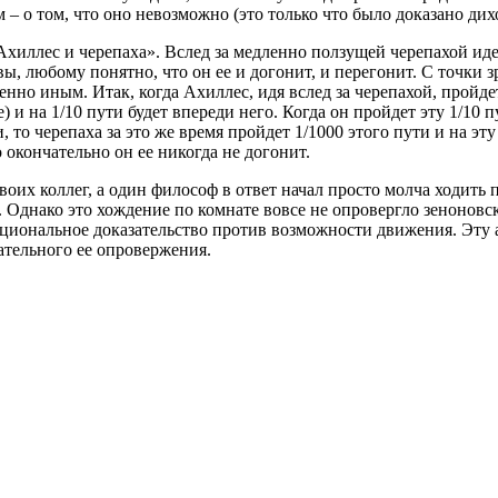
 о том, что оно невозможно (это только что было доказано дих
«Ахиллес и черепаха». Вслед за медленно ползущей черепахой ид
 вы, любому понятно, что он ее и догонит, и перегонит. С точки 
нно иным. Итак, когда Ахиллес, идя вслед за черепахой, пройдет
) и на 1/10 пути будет впереди него. Когда он пройдет эту 1/10 п
, то черепаха за это же время пройдет 1/1000 этого пути и на эту
 окончательно он ее никогда не догонит.
воих коллег, а один философ в ответ начал просто молча ходить
». Однако это хождение по комнате вовсе не опровергло зеноно
рациональное доказательство против возможности движения. Эту
ательного ее опровержения.