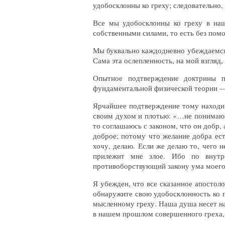
удобосклонны ко греху; следовательно,
Все мы удобосклонны ко греху в наш
собственными силами, то есть без пом
Мы буквально каждодневно убеждаемся 
Сама эта ослепленность, на мой взгляд
Опытное подтверждение доктрины п
фундаментальной физической теории — 
Ярчайшее подтверждение тому находим
своим духом и плотью: «…не понимаю, ч
то соглашаюсь с законом, что он добр, 
доброе; потому что желание добра есть
хочу, делаю. Если же делаю то, чего н
прилежит мне злое. Ибо по внутр
противоборствующий закону ума моего 
Я убежден, что все сказанное апостоло
обнаружите свою удобосклонность ко г
мысленному греху. Наша душа несет на
в нашем прошлом совершенного греха, 