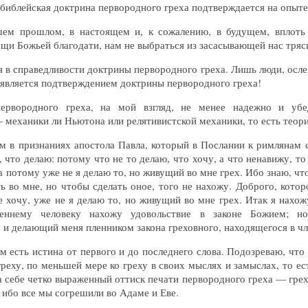
 библейская доктрина первородного греха подтверждается на опыте
ем прошлом, в настоящем и, к сожалению, в будущем, вплоть
ощи Божьей благодати, нам не выбраться из засасывающей нас тряс
в справедливости доктрины первородного греха. Лишь люди, ослеп
, является подтверждением доктрины первородного греха!
ервородного греха, на мой взгляд, не менее надежно и убе
механики ли Ньютона или релятивистской механики, то есть теор
 в признаниях апостола Павла, который в Послании к римлянам 
то делаю: потому что не то делаю, что хочу, а что ненавижу, то 
а потому уже не я делаю то, но живущий во мне грех. Ибо знаю, что
 во мне, но чтобы сделать оное, того не нахожу. Доброго, которо
е хочу, уже не я делаю то, но живущий во мне грех. Итак я нахожу
еннему человеку нахожу удовольствие в законе Божием; н
и делающий меня пленником закона греховного, находящегося в чл
м есть истина от первого и до последнего слова. Подозреваю, что н
реху, по меньшей мере ко греху в своих мыслях и замыслах, то ест
 себе четко выраженный оттиск печати первородного греха — грех
ибо все мы согрешили во Адаме и Еве.