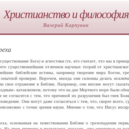
Христианство и философия
Валерий Карпунин
реха
 существование Бога) и агностики (те, кто считает, что мы в прин
, что существеннейшим отличием научных теорий от христианского
ейшие библейские истины, например творение мира Богом, гре
 опытной проверке. Впрочем, иногда они склонны делать исключ
ли свое отражение в Библии. Например, они вполне могут сказат
одным» катаклизмом, потому что на дне Мертвого моря были обна
ае не согласятся с тем, что причиной их разрушения был гнев Бо
оведение. Они могут даже согласиться с тем, что, скорее всего, 
невозможно с точки зрения науки. Мнение о том, что Иисус воскр
реха, основанная на повествовании Библии о грехопадении пер
. На этом примере я постараюсь доказать, что некоторые из в