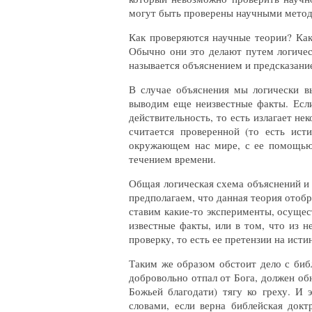
могут быть проверены научными метод
Как проверяются научные теории? Как
Обычно они это делают путем логичес
называется объяснением и предсказани
В случае объяснения мы логически в
выводим еще неизвестные факты. Если
действительность, то есть излагает н
считается проверенной (то есть ист
окружающем нас мире, с ее помощью 
течением времени.
Общая логическая схема объяснений и 
предполагаем, что данная теория отоб
ставим какие-то эксперименты, осущес
известные факты, или в том, что из 
проверку, то есть ее претензии на ист
Таким же образом обстоит дело с биб
добровольно отпал от Бога, должен о
Божьей благодати) тягу ко греху. И 
словами, если верна библейская докт