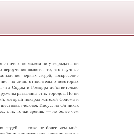
ципе ничего не можем ни утверждать, ни
 вероучения является то, что научные
хопадение первых людей, воскресение
ение, но лишь относительно некоторых
ь, что Содом и Гоморра действительно
ружены развалины этих городов. Но ни
жий, который покарал жителей Содома и
существовал человек Иисус, но Он никак
ес, с их точки зрения, — не более чем
вых людей, — тоже не более чем миф,
ажнейших христианских доктрин вполне