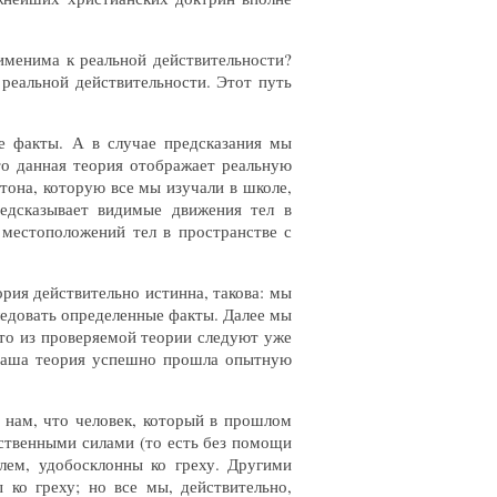
именима к реальной действительности?
реальной действительности. Этот путь
е факты. А в случае предсказания мы
то данная теория отображает реальную
тона, которую все мы изучали в школе,
редсказывает видимые движения тел в
местоположений тел в пространстве с
рия действительно истинна, такова: мы
ледовать определенные факты. Далее мы
что из проверяемой теории следуют уже
о наша теория успешно прошла опытную
 нам, что человек, который в прошлом
ственными силами (то есть без помощи
илем, удобосклонны ко греху. Другими
 ко греху; но все мы, действительно,