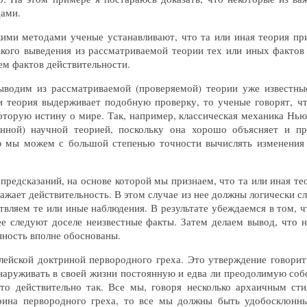
ами.
ими методами ученые устанавливают, что та или иная теория пр
кого выведения из рассматриваемой теории тех или иных фактов 
ем фактов действительности.
ыводим из рассматриваемой (проверяемой) теории уже известны
 теория выдерживает подобную проверку, то ученые говорят, ч
екоторую истину о мире. Так, например, классическая механика Нью
инной) научной теорией, поскольку она хорошо объясняет и п
мы можем с большой степенью точности вычислять изменения 
предсказаний, на основе которой мы признаем, что та или иная тео
ражает действительность. В этом случае из нее должны логически с
твляем те или иные наблюдения. В результате убеждаемся в том, 
нее следуют доселе неизвестные факты. Затем делаем вывод, чт
инность вполне обоснованы.
лейской доктриной первородного греха. Это утверждение говорит
бнаруживать в своей жизни постоянную и едва ли преодолимую соб
это действительно так. Все мы, говоря несколько архаичным ст
рина первородного греха, то все мы должны быть удобосклонны