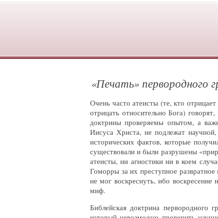
«Печать» первородного г
Очень часто атеисты (те, кто отрицает
отрицать относительно Бога) говорят
доктрины проверяемы опытом, а важн
Иисуса Христа, не подлежат научной,
исторических фактов, которые получи
существовали и были разрушены «прир
атеисты, ни агностики ни в коем случ
Гоморры за их преступное развратное п
не мог воскреснуть, ибо воскресение 
миф.
Библейская доктрина первородного г
который невозможно проверить научно