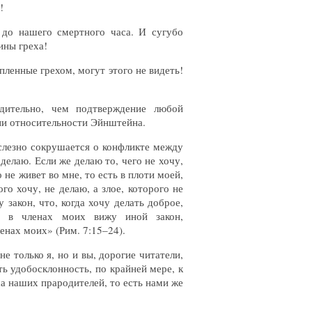
!
 до нашего смертного часа. И сугубо
ины греха!
ленные грехом, могут этого не видеть!
дительно, чем подтверждение любой
ии относительности Эйнштейна.
слезно сокрушается о конфликте между
делаю. Если же делаю то, чего не хочу,
 не живет во мне, то есть в плоти моей,
го хочу, не делаю, а злое, которого не
 закон, что, когда хочу делать доброе,
о в членах моих вижу иной закон,
енах моих» (Рим. 7:15–24).
е только я, но и вы, дорогие читатели,
ь удобосклонность, по крайней мере, к
а наших прародителей, то есть нами же