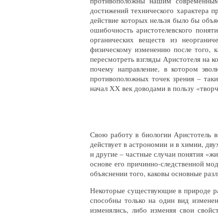
противоположны нашим современным
достижений технического характера п
действие которых нельзя было бы объя
ошибочность аристотелевского поняти
органических веществ из неорганич
физическому изменению после того, к
пересмотреть взгляды Аристотеля на ко
почему направление, в котором эвол
противоположных точек зрения – таки
начал ХХ век доводами в пользу «творч
Свою работу в биологии Аристотель в
действует в астрономии и в химии, дву
и другие – частные случаи понятия «ж
основе его причинно-следственной мод
объяснении того, каковы основные ра
Некоторые существующие в природе р
способны только на один вид измене
изменялись, либо изменяя свои свой