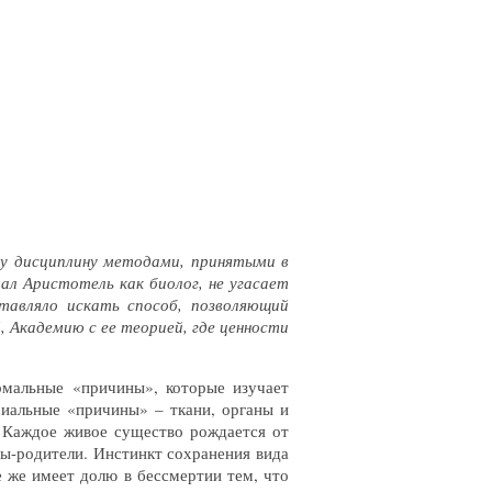
ту дисциплину методами, принятыми в
лал Аристотель как биолог, не угасает
тавляло искать способ, позволяющий
, Академию с ее теорией, где ценности
рмальные «причины», которые изучает
риальные «причины» – ткани, органы и
. Каждое живое существо рождается от
ы-родители. Инстинкт сохранения вида
е же имеет долю в бессмертии тем, что