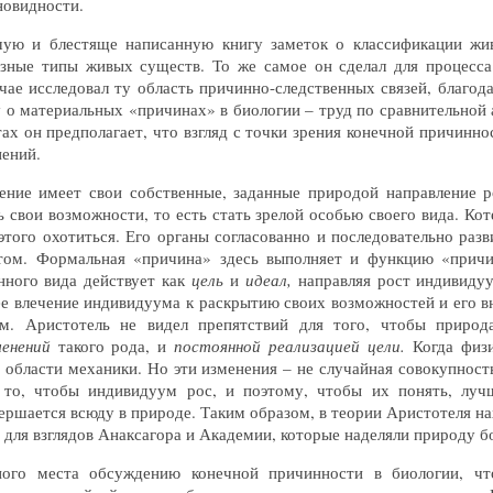
новидности.
шую и блестяще написанную книгу заметок о классификации жи
зные типы живых существ. То же самое он сделал для процесса
ае исследовал ту область причинно-следственных связей, благод
 о материальных «причинах» в биологии – труд по сравнительной
ах он предполагает, что взгляд с точки зрения конечной причиннос
нений.
ние имеет свои собственные, заданные природой направление ро
 свои возможности, то есть стать зрелой особью своего вида. Кот
 этого охотиться. Его органы согласованно и последовательно раз
том. Формальная «причина» здесь выполняет и функцию «прич
нного вида действует как
цель
и
идеал,
направляя рост индивиду
ее влечение индивидуума к раскрытию своих возможностей и его в
ем. Аристотель не видел препятствий для того, чтобы прир
енений
такого рода, и
постоянной реализацией цели.
Когда физи
 области механики. Но эти изменения – не случайная совокупнос
то, чтобы индивидуум рос, и поэтому, чтобы их понять, луч
вершается всюду в природе. Таким образом, в теории Аристотеля на
и для взглядов Анаксагора и Академии, которые наделяли природу 
ого места обсуждению конечной причинности в биологии, чт