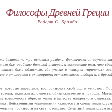
Философы Древней Греции
Роберт С. Брамбо
я делится на три основных раздела, фактически он изучает э
самого был особенно большой интерес, и восхищение тем, что сде
я также была областью, где учение о четырех «причинах» зас
ла и атомистов с их теориями естественного отбора и, с другой
в, которые вырастают, воспроизводят свой род и умирают. Фо
 говоря, виды живых существ, обнаруживаемые в природе. Мате
е возможность обрести жизнь в качестве конкретного существа
виду. Действенными «причинами» являются эти самые индивидуум
 желание произвести на свет потомство. Смертный индивидуум вс