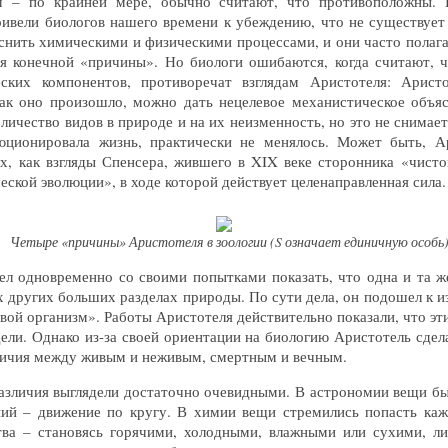
 – по крайней мере, обычно считают, что противоположны. Н
ривели биологов нашего времени к убеждению, что не существует
снить химическими и физическими процессами, и они часто полага
я конечной «причины». Но биологи ошибаются, когда считают, чт
еских компонентов, противоречат взглядам Аристотеля: Арис
ак оно произошло, можно дать нецелевое механистическое объяс
личество видов в природе и на их неизменность, но это не снимает
юционировала жизнь, практически не менялось. Может быть, А
х, как взгляды Спенсера, жившего в XIX веке сторонника «чисто
еской эволюции», в ходе которой действует целенаправленная сила.
Четыре «причины» Аристотеля в зоологии (S означает единичную особь
ел одновременно со своими попытками показать, что одна и та ж
х других больших разделах природы. По сути дела, он подошел к из
ивой организм». Работы Аристотеля действительно показали, что эт
ели. Однако из-за своей ориентации на биологию Аристотель сде
зличия между живым и неживым, смертным и вечным.
азличия выглядели достаточно очевидными. В астрономии вещи б
ний – движение по кругу. В химии вещи стремились попасть каж
ства – становясь горячими, холодными, влажными или сухими, л