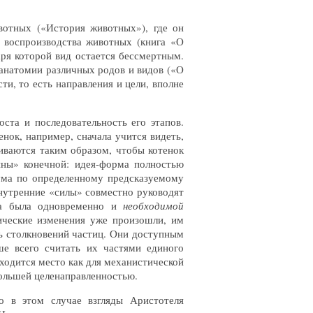
вотных («История животных»), где он
 воспроизводства животных (книга «О
аря которой вид остается бессмертным.
 анатомии различных родов и видов («О
ти, то есть направления и цели, вполне
ста и последовательность его этапов.
енок, например, сначала учится видеть,
виваются таким образом, чтобы котенок
ины» конечной: идея-форма полностью
ума по определенному предсказуемому
нутренние «силы» совместно руководят
ода была одновременно и
необходимой
ческие изменения уже произошли, им
ть столкновений частиц. Они доступным
ше всего считать их частями единого
ходится место как для механистической
большей целенаправленностью.
о в этом случае взгляды Аристотеля