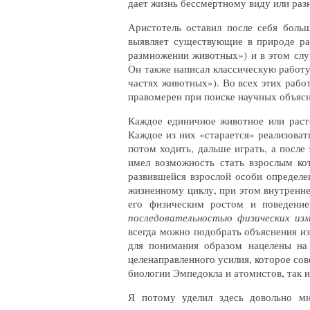
дает жизнь бессмертному виду или раз
Аристотель оставил после себя боль
выявляет существующие в природе ра
размножении животных») и в этом случ
Он также написал классическую работу
частях животных»). Во всех этих работ
правомерен при поиске научных объяс
Каждое единичное животное или расте
Каждое из них «старается» реализовать
потом ходить, дальше играть, а после
имел возможность стать взрослым ко
развившейся взрослой особи определе
жизненному циклу, при этом внутренн
его физическим ростом и поведени
последовательностью физических изм
всегда можно подобрать объяснения из
для понимания образом нацелены на 
целенаправленного усилия, которое со
биологии Эмпедокла и атомистов, так 
Я потому уделил здесь довольно мн