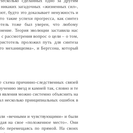
есколько сделанных одно за другим
 никаких загадочных «жизненных сил»,
ют, будто это доказывает ненужность и
о такие успехи прогресса, как синтез
тотель тоже был уверен, что любому
нение. Теория эволюции заставила нас
 с рассмотрения вопрос о цели – о том,
ристотель проложил путь для синтеза
го механицизма», и Бергсона, который
)
е схема причинно-следственных связей
учению звезд и камней так, словно и те
и явления можно системно объяснить на
лал несколько принципиальных ошибок в
ыли «вечными и чувствующими» и были
дая на свое «положенное место». Они
ибо перемещаясь по прямой. На своих