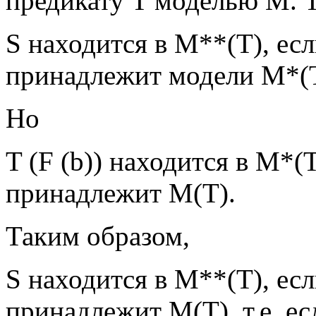
предикату T моделью М. 
S находится в М**(T), если
принадлежит модели М*(T
Но
T (F (b)) находится в М*(T
принадлежит М(T).
Таким образом,
S находится в М**(T), есл
принадлежит М(T), т.е. ес